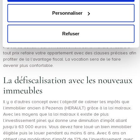
C’est aussi envisageable de défiscaliser grâce aux les secteurs
sauvegardés très anciens grâce au déficit foncier ou
Personnaliser
l’investissement denormandie qui ressemble de l’investissement
pinel. Vous devez rapidement l’investissement à la location à
Pezenas. Si malheuresement votre foyer fiscal remarquez plus
Refuser
de sorties d’argent que de rentrées d’argent à cause des
modifications votre foyer fiscal et vous pouvez enlever de vos
impôts ce déficit. Pour l’investissement denormandie il faudra à
tout prix refaire votre appartement avec des clauses précises afin
profiter de la l’avantage fiscal. La vocation sera de le faire
devenir plus confortable.
La défiscalisation avec les nouveaux
immeubles
Il y a d’autres concept avec l’objectif de calmer les impôts que
l’immobilier ancien à Pezenas (HERAULT) grâce à la loi malraux.
Avec les moyens que la loi malraux il existe de plus
l’investissement pinel qui donne une diminution d’impôt allant
jusqu’à 63 000 euros. Vous devez faire loué un bien immobilier
éligible puis le louer pendant au moins 6 ans. Avec 6 ans on
obtient une modération d’impôt de 12% de l’investissement, avec