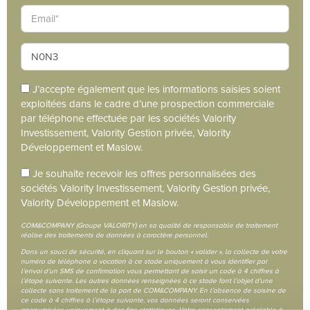
J’accepte également que les informations saisies soient
exploitées dans le cadre d’une prospection commerciale
par téléphone effectuée par les sociétés Valority
Investissement, Valority Gestion privée, Valority
Développement et Maslow.
Je souhaite recevoir les offres personnalisées des
sociétés Valority Investissement, Valority Gestion privée,
Valority Développement et Maslow.
COM&COMPANY (Groupe VALORITY) en sa qualité de responsable de traitement
réalise des traitements de données à caractère personnel.
Dans un souci de sécurité, en cliquant sur le bouton « valider », la collecte de votre
numéro de téléphone a vocation à ce stade uniquement à vous identifier par
l’envoi d’un SMS de confirmation vous permettant de saisir un code à 4 chiffres à
l’étape suivante. Les autres données renseignées à ce stade font l’objet d’une
collecte sans traitement de la part de COM&COMPANY. En l’absence de saisine de
ce code à 4 chiffres à l’étape suivante, vos données seront conservées