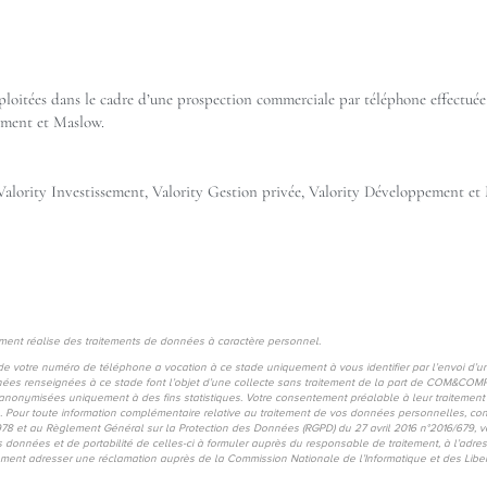
xploitées dans le cadre d’une prospection commerciale par téléphone effectuée 
ement et Maslow.
és Valority Investissement, Valority Gestion privée, Valority Développement et
nt réalise des traitements de données à caractère personnel.
te de votre numéro de téléphone a vocation à ce stade uniquement à vous identifier par l’envoi d’
onnées renseignées à ce stade font l’objet d’une collecte sans traitement de la part de COM&COM
anonymisées uniquement à des fins statistiques. Votre consentement préalable à leur traitement 
 Pour toute information complémentaire relative au traitement de vos données personnelles, co
78 et au Règlement Général sur la Protection des Données (RGPD) du 27 avril 2016 n°2016/679, vo
e vos données et de portabilité de celles-ci à formuler auprès du responsable de traitement, à l’
ent adresser une réclamation auprès de la Commission Nationale de l’Informatique et des Libe