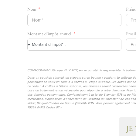
Nom
Prén
Montant d’impôt annuel
Emai
COM&COMPANY (Groupe VALORITY) en sa qualité de responsable de traitement
Dans un souci de sécurité, en cliquant sur le bouton « valider », la collecte
permettant de saisir un code à 4 chiffres à l’étape suivante. Les autres do
ce code à 4 chiffres à l’étape suivante, vos données seront conservées anony
base du traitement rendu nécessaire pour répondre à votre demande. Pour to
des données personnelles. Conformément à la loi du 6 janvier 1978 et au Règ
rectification, d’opposition, d’effacement, de limitation du traitement de vos
RGPD, 94 quai Charles de Gaulle (69006) LYON. Vous pouvez également adres
75334 PARIS Cedex 07 »
JE