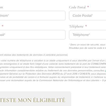
om
Code Postal
l
Téléphone
* Dans un souci de sécurité, vous
N'oubliez pas de saisir le code à 
 réalise des traitements de données à caractère personnel.
 de votre numéro de téléphone a vocation à ce stade uniquement à vous identifier par l’envoi d’u
nnées renseignées à ce stade font l’objet d’une collecte sans traitement de la part de COM&COMP
misées uniquement à des fins statistiques. Votre consentement préalable à leur traitement sera r
ute information complémentaire relative au traitement de vos données personnelles, consultez
i
lement Général sur la Protection des Données (RGPD) du 27 avril 2016 n°2016/679, vous disposez 
 données et de portabilité de celles-ci à formuler auprès du responsable de traitement, à l’adres
ser une réclamation auprès de la Commission Nationale de l’Informatique et des Libertés – 3 
 TESTE MON ÉLIGIBILITÉ