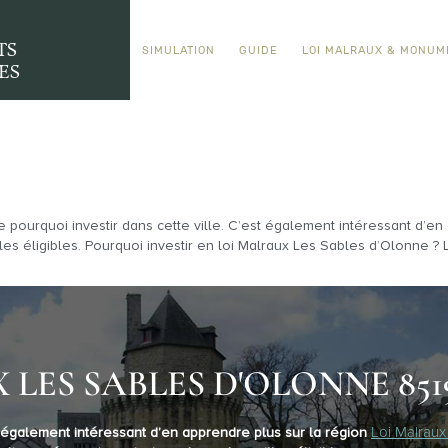
TS
SIMULATION
GUIDE
LOI MALRAUX & MONUM
ES
quoi investir dans cette ville. C’est également intéressant d’en ap
lles éligibles. Pourquoi investir en loi Malraux Les Sables d’Olonne 
LES SABLES D'OLONNE 851
Loi Malraux
t également intéressant d’en apprendre plus sur la région