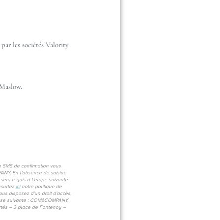
par les sociétés Valority
 Maslow.
un SMS de confirmation vous
PANY. En l’absence de saisine
sera requis à l’étape suivante
nsultez
ici
notre politique de
us disposez d’un droit d’accès,
adresse suivante : COM&COMPANY,
rtés – 3 place de Fontenoy –