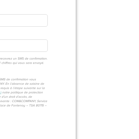
 recevrez un SMS de confirmation.
4 chiffres qui vous sera envoyé.
n SMS de confirmation vous
ANY. En l’absence de saisine de
equis à l’étape suivante sur la
ci
notre politique de protection
d’un droit d’accès, de
se suivante : COM&COMPANY, Service
place de Fontenoy – TSA 80715 –