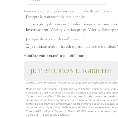
Vous vous êtes trompés dans votre numéro de téléphone ?
J'accepte le traitement de mes données
J’accepte également que les informations saisies soient e
Investissement, Valority Gestion privée, Valority Développ
J'accepte de recevoir des informations
Je souhaite recevoir les offres personnalisées des sociét
Modifiez votre numéro de téléphone
JE TESTE MON ÉLIGIBILITÉ
COM&COMPANY (Groupe VALORITY) en sa qualité de responsable de traiteme
Dans un souci de sécurité, en cliquant sur le bouton « valider », la collec
permettant de saisir un code à 4 chiffres à l’étape suivante. Les autres d
de ce code à 4 chiffres à l’étape suivante, vos données seront conservées 
sur la base du traitement rendu nécessaire pour répondre à votre demande.
protection des données personnelles. Conformément à la loi du 6 janvier 19
de rectification, d’opposition, d’effacement, de limitation du traitement d
Service RGPD, 94 quai Charles de Gaulle (69006) LYON. Vous pouvez égalem
TSA 80715 – 75334 PARIS Cedex 07 »