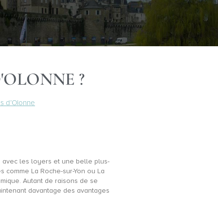
'OLONNE ?
es d’Olonne
 avec les loyers et une belle plus-
lles comme La Roche-sur-Yon ou La
mique. Autant de raisons de se
 maintenant davantage des avantages