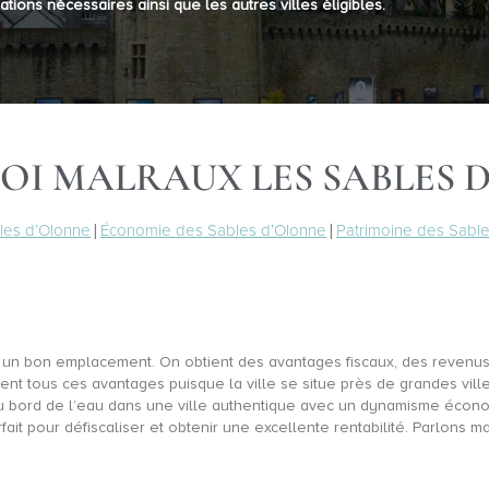
ations nécessaires ainsi que les autres villes éligibles.
OI MALRAUX LES SABLES D
les d’Olonne
|
Économie des Sables d’Olonne
|
Patrimoine des Sabl
ns un bon emplacement. On obtient des avantages fiscaux, des revenus
ssent tous ces avantages puisque la ville se situe près de grandes vi
au bord de l’eau dans une ville authentique avec un dynamisme écono
fait pour défiscaliser et obtenir une excellente rentabilité. Parlons