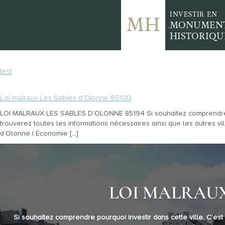
INVESTIR EN
MONUMEN
HISTORIQU
test
Loi malraux Les Sables d’Olonne 85100
LOI MALRAUX LES SABLES D’OLONNE 85194 Si souhaitez comprendre pour
trouverez toutes les informations nécessaires ainsi que les autres vi
d’Olonne | Économie […]
LOI MALRAUX 
Si souhaitez comprendre pourquoi investir dans cette ville. C’es