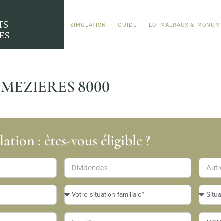
TS
SIMULATION
GUIDE
LOI MALRAUX & MONUM
ES
MEZIERES 8000
ation : êtes-vous éligible ?