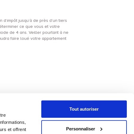
d’impôt jusqu’à de près d’un tiers
 déterminer ce que vous et votre
ode de 4 ans. Veiller pourtant à ne
audra faire loué votre appartement
ateau 88300
-
Loi malraux Nancy
Tout autoriser
tre
informations,
Personnaliser
rs et offrent