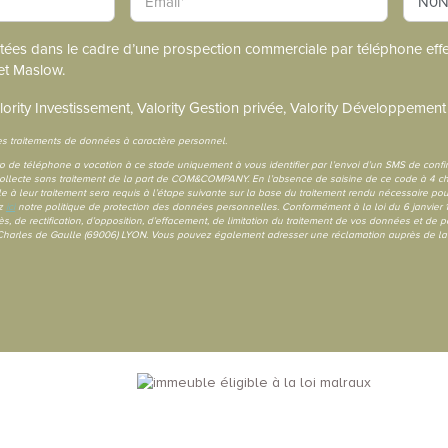
itées dans le cadre d’une prospection commerciale par téléphone effec
et Maslow.
lority Investissement, Valority Gestion privée, Valority Développement
 traitements de données à caractère personnel.
éro de téléphone a vocation à ce stade uniquement à vous identifier par l’envoi d’un SMS de conf
e collecte sans traitement de la part de COM&COMPANY. En l’absence de saisine de ce code à 4 chi
 à leur traitement sera requis à l’étape suivante sur la base du traitement rendu nécessaire po
ez
ici
notre politique de protection des données personnelles. Conformément à la loi du 6 janvier 
, de rectification, d’opposition, d’effacement, de limitation du traitement de vos données et de po
Charles de Gaulle (69006) LYON. Vous pouvez également adresser une réclamation auprès de la 