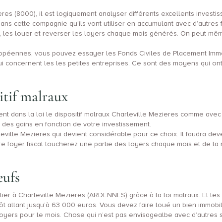
ieres (8000), il est logiquement analyser différents excellents invest
dans cette compagnie qu’ils vont utiliser en accumulant avec d’autres
les louer et reverser les loyers chaque mois générés. On peut même
ropéennes, vous pouvez essayer les Fonds Civiles de Placement Immobi
 concernent les les petites entreprises. Ce sont des moyens qui ont 
itif malraux
gent dans la loi le dispositif malraux Charleville Mezieres comme ave
e des gains en fonction de votre investissement.
eville Mezieres qui devient considérable pour ce choix. Il faudra deve
otre foyer fiscal toucherez une partie des loyers chaque mois et de la
eufs
lier à Charleville Mezieres (ARDENNES) grâce à la loi malraux. Et les p
ôt allant jusqu’à 63 000 euros. Vous devez faire loué un bien immobilie
loyers pour le mois. Chose qui n’est pas envisagealbe avec d’autres s