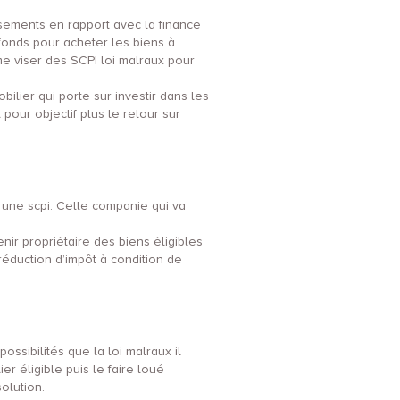
issements en rapport avec la finance
 fonds pour acheter les biens à
 viser des SCPI loi malraux pour
lier qui porte sur investir dans les
pour objectif plus le retour sur
c une scpi. Cette companie qui va
nir propriétaire des biens éligibles
 réduction d’impôt à condition de
ossibilités que la loi malraux il
r éligible puis le faire loué
olution.