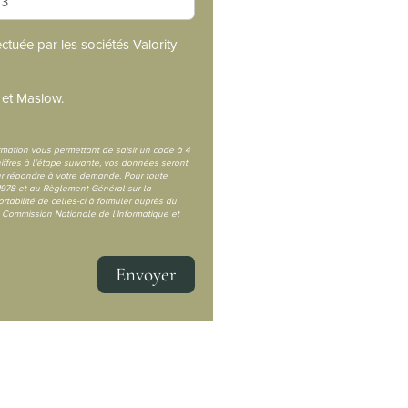
tuée par les sociétés Valority
 et Maslow.
irmation vous permettant de saisir un code à 4
ffres à l’étape suivante, vos données seront
ur répondre à votre demande. Pour toute
1978 et au Règlement Général sur la
rtabilité de celles-ci à formuler auprès du
Commission Nationale de l’Informatique et
Envoyer