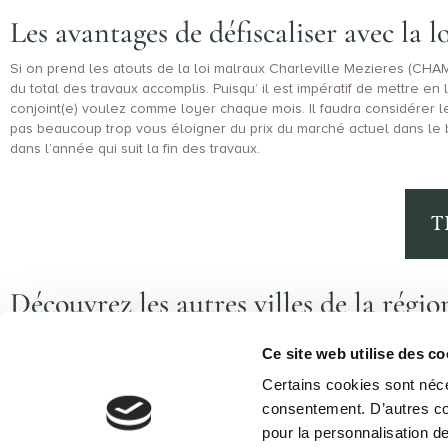
Les avantages de défiscaliser avec la 
Si on prend les atouts de la loi malraux Charleville Mezieres (CH
du total des travaux accomplis. Puisqu’ il est impératif de mettre e
conjoint(e) voulez comme loyer chaque mois. Il faudra considérer 
pas beaucoup trop vous éloigner du prix du marché actuel dans le b
dans l’année qui suit la fin des travaux.
T
Découvrez les autres villes de la régi
Loi malraux Viviers 57590
-
Loi malraux Troyes 10000
-
Loi malrau
54000
-
Loi malraux Metz 57050
-
Loi malraux Langres 52200
-
Lo
Ce site web utilise des co
Certains cookies sont néce
consentement. D’autres coo
pour la personnalisation de