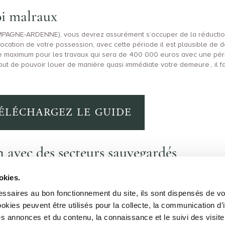
loi malraux
AMPAGNE-ARDENNE), vous devrez assurément s’occuper de la réduction 
n location de votre possession, avec cette période il est plausible de
le maximum pour les travaux qui sera de 400 000 euros avec une péri
ut de pouvoir louer de manière quasi immédiate votre demeure., il f
ÉLÉCHARGEZ LE GUIDE
on avec des secteurs sauvegardés
x Strasbourg 67200
-
Loi malraux Sedan 8200
-
Loi malraux Neufch
i malraux Colmar 68000
-
Loi malraux Bar le Duc 55000
okies.
ssaires au bon fonctionnement du site, ils sont dispensés de vo
kies peuvent être utilisés pour la collecte, la communication d’
s annonces et du contenu, la connaissance et le suivi des visiteu