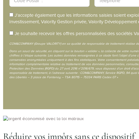
J’accepte également que les informations saisies soient explo
Investissement, Valority Gestion privée, Valority Développement 
Je souhaite recevoir les offres personnalisées des sociétés Va
COM&COMPANY (Groupe VALORITY) en sa qualité de responsable de traitement réalise des
Dans un souci de sécurité, en cliquant sur le bouton « valider », la collecte de votre num
chiffres à l’étape suivante. Les autres données renseignées à ce stade font l’objet d’un
conservées anonymisées uniquement à des fins statistiques. Votre consentement préalable
information complémentaire relative au traitement de vos données personnelles, consult
Protection des Données (RGPD) du 27 avril 2016 n°2016/679, vous disposez d’un droit d’accès
responsable de traitement, à l’adresse suivante : COM&COMPANY, Service RGPD, 94 quai 
des Libertés – 3 place de Fontenoy – TSA 80715 – 75334 PARIS Cedex 07 »
Réduire vos impôts sans ce dispositif