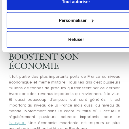
Malraux Bordeaux. Parlons maintenant d’une autre partie
Tout autoriser
de l’économie bordelaise c’est bien entendu son port.
LES ÉCHANGES
Personnaliser
MARITIMES : UN PLUS
POUR LA LOI MALRAUX
Refuser
BORDEAUX CAR ILS
BOOSTENT SON
ÉCONOMIE
Il fait partie des plus importants ports de France au niveau
économique et même militaire. Tous les ans c’est plusieurs
millions de tonnes de produits qui transitent par ce dernier.
Avec donc des revenus importants qui reviennent à la ville.
Et aussi beaucoup d’emplois qui sont générés. Il est
important au niveau de la France mais aussi au niveau du
monde. Notamment dans le cadre militaire où il accueille
régulièrement plusieurs bateaux importants pour le
transport
. Une économie importante est toujours un plus
quand on investit en loi Malraux Bordeaux.