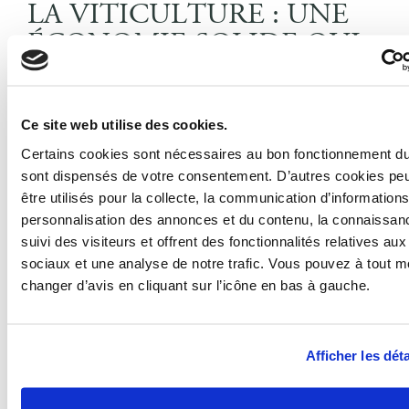
LA VITICULTURE : UNE
ÉCONOMIE SOLIDE QUI
CONSTITUE UN PLUS
POUR LA LOI MALRAUX
BORDEAUX
Ce site web utilise des cookies.
Certains cookies sont nécessaires au bon fonctionnement du s
Un des éléments du patrimoine le plus connu de la ville
sont dispensés de votre consentement. D’autres cookies pe
culture
c’est naturellement la
du vin. Elle est connue pour
être utilisés pour la collecte, la communication d’informations
cela dans le monde entier. C’est une source d’emplois et
personnalisation des annonces et du contenu, la connaissanc
aussi de richesse. Pour donner une idée de l’importance ou
parle de plus de 10 000 producteurs et plus de 100 000
suivi des visiteurs et offrent des fonctionnalités relatives au
hectares dans les alentours. Pour un total de 15 milliards
sociaux et une analyse de notre trafic. Vous pouvez à tout 
générés l’année dernière. Et plusieurs centaines de
changer d’avis en cliquant sur l’icône en bas à gauche.
millions de bouteilles de vin. Les résultats d’une importante
histoire
autour du vin.
Dans les plus connus on a surtout du rouge avec par
Afficher les déta
exemple le merlot ou le cabernet. Mais il y a aussi
quelques vins blancs comme le sauvignon que pourront
déguster vos locataires quand vous aurez investi en loi