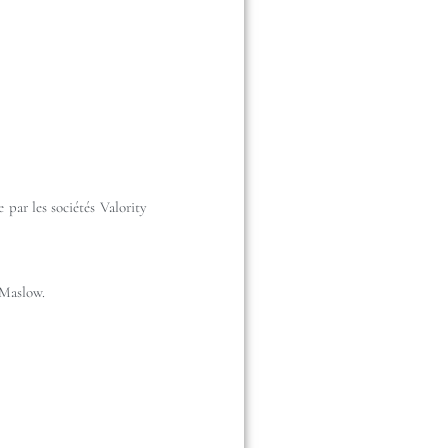
 par les sociétés Valority
 Maslow.