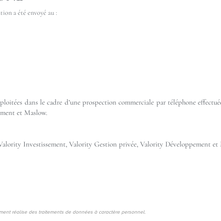
ion a été envoyé au :
xploitées dans le cadre d’une prospection commerciale par téléphone effectuée
ement et Maslow.
és Valority Investissement, Valority Gestion privée, Valority Développement et
nt réalise des traitements de données à caractère personnel.