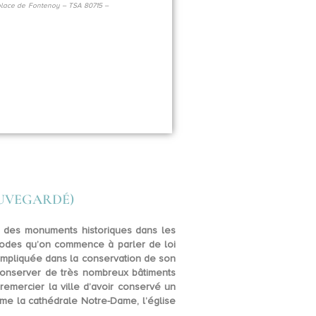
 place de Fontenoy – TSA 80715 –
AUVEGARDÉ)
s des
monuments historiques
dans les
iodes qu’on commence à parler de loi
t impliquée dans la conservation de son
 conserver de très nombreux bâtiments
remercier la ville d’avoir conservé un
me la cathédrale Notre-Dame, l’église