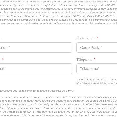
ecte de votre numéro de téléphone a vocation à ce stade uniquement à vous identifier par l’envo
données renseignées à ce stade font l’objet d’une collecte sans traitement de la part de COM&C
 anonymisées uniquement à des fins statistiques. Votre consentement préalable à leur traitement
e. Pour toute information complémentaire relative au traitement de vos données personnelles
78 et au Règlement Général sur la Protection des Données (RGPD) du 27 avril 2016 n°2016/679, v
e vos données et de portabilité de celles-ci à formuler auprès du responsable de traitement, à l
ment adresser une réclamation auprès de la Commission Nationale de l’Informatique et des Li
om
Code Postal
l
Téléphone
* Dans un souci de sécurité, vous
N'oubliez pas de saisir le code à 
 réalise des traitements de données à caractère personnel.
cte de votre numéro de téléphone a vocation à ce stade uniquement à vous identifier par l’env
onnées renseignées à ce stade font l’objet d’une collecte sans traitement de la part de COM&CO
ymisées uniquement à des fins statistiques. Votre consentement préalable à leur traitement sera
toute information complémentaire relative au traitement de vos données personnelles, consult
 Règlement Général sur la Protection des Données (RGPD) du 27 avril 2016 n°2016/679, vous 
 données et de portabilité de celles-ci à formuler auprès du responsable de traitement, à l’adres