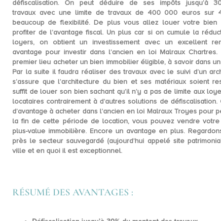
défiscalisation. On peut
déduire de ses impôts jusqu’à 
travaux
avec une limite de travaux de
400 000 euros sur 
beaucoup de flexibilité. De plus vous allez
louer votre bien
profiter de l’avantage fiscal. Un plus car si on cumule la réduc
loyers, on obtient un investissement avec un
excellent re
avantage pour investir dans l’ancien en loi Malraux Chartres. 
premier lieu acheter un bien immobilier éligible, à savoir dans 
Par la suite il faudra
réaliser des travaux
avec le suivi d’un arc
s’assure que l’architecture du bien et ses matériaux soient res
suffit de
louer son bien
sachant qu’il n’y a pas de limite aux loy
locataires contrairement à d’autres solutions de défiscalisatio
d’avantage à
acheter dans l’ancien en loi Malraux Troyes
pour pe
la fin de cette période de location, vous pouvez vendre votre
plus-value immobilière. Encore un avantage en plus. Regardon
près le secteur sauvegardé (aujourd’hui appelé site patrimoni
ville et en quoi il est exceptionnel.
RÉSUMÉ DES AVANTAGES :