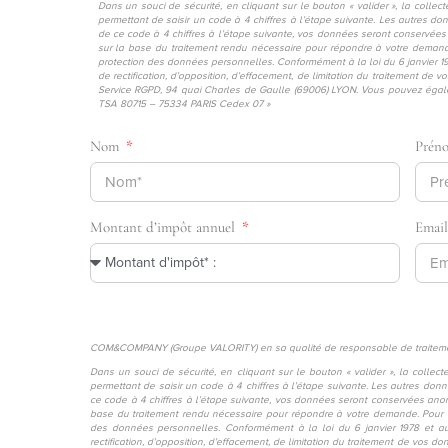
Dans un souci de sécurité, en cliquant sur le bouton « valider », la coll
permettant de saisir un code à 4 chiffres à l’étape suivante. Les autres 
de ce code à 4 chiffres à l’étape suivante, vos données seront conservées
sur la base du traitement rendu nécessaire pour répondre à votre demand
protection des données personnelles. Conformément à la loi du 6 janvier 19
de rectification, d’opposition, d’effacement, de limitation du traitement d
Service RGPD, 94 quai Charles de Gaulle (69006) LYON. Vous pouvez égale
TSA 80715 – 75334 PARIS Cedex 07 »
Nom
Prén
Montant d’impôt annuel
Emai
COM&COMPANY (Groupe VALORITY) en sa qualité de responsable de traitement
Dans un souci de sécurité, en cliquant sur le bouton « valider », la colle
permettant de saisir un code à 4 chiffres à l’étape suivante. Les autres d
ce code à 4 chiffres à l’étape suivante, vos données seront conservées anon
base du traitement rendu nécessaire pour répondre à votre demande. Pour 
des données personnelles. Conformément à la loi du 6 janvier 1978 et au
rectification, d’opposition, d’effacement, de limitation du traitement de vos