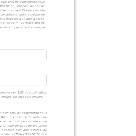
i d’un SMS de confirmation vous
OMPANY. En l’absence de saisine
 sera requis à l’étape suivante
, consultez
ici
notre politique de
ous disposez d’un droit d’accès,
’adresse suivante : COM&COMPANY,
bertés – 3 place de Fontenoy –
 recevrez un SMS de confirmation.
4 chiffres qui vous sera envoyé.
oi d’un SMS de confirmation vous
MPANY. En l’absence de saisine de
 requis à l’étape suivante sur la
ez
ici
notre politique de protection
disposez d’un droit d’accès, de
se suivante : COM&COMPANY, Service