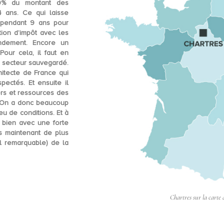
30% du montant des
4 ans
. Ce qui laisse
 pendant 9 ans
pour
tion d’impôt avec les
ndement
. Encore un
Pour cela, il faut en
un secteur sauvegardé.
hitecte de France qui
pectés. Et ensuite il
ers et ressources des
n. On a donc beaucoup
u de conditions. Et à
 bien avec une forte
s maintenant de plus
al remarquable) de la
Chartres sur la carte