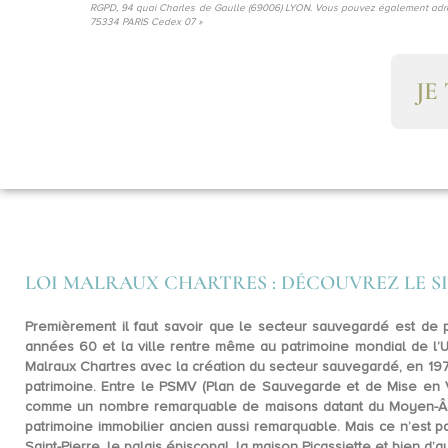
RGPD, 94 quai Charles de Gaulle (69006) LYON. Vous pouvez également adres
75334 PARIS Cedex 07 »
JE
LOI MALRAUX CHARTRES : DÉCOUVREZ LE 
Premièrement il faut savoir que
le secteur sauvegardé est de 
années 60 et la ville rentre même au patrimoine mondial de
l
Malraux Chartres avec la création du secteur sauvegardé, en 1971.
patrimoine. Entre le
PSMV
(Plan de Sauvegarde et de Mise en Va
comme un nombre remarquable de maisons datant du Moyen-Âg
patrimoine immobilier ancien aussi remarquable. Mais ce n’est 
Saint-Pierre, le palais épiscopal, la maison Picassiette et bien d’a