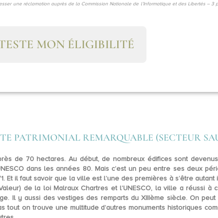
ser une réclamation auprès de la Commission Nationale de l’Informatique et des Libertés – 3
 TESTE MON ÉLIGIBILITÉ
SITE PATRIMONIAL REMARQUABLE (SECTEUR S
près de 70 hectares
. Au début, de nombreux édifices sont devenu
’UNESCO
dans les années 80. Mais c’est un peu entre ses deux pér
 Et il faut savoir que la ville est l’une des premières à s’être autan
leur) de la loi Malraux Chartres et l’UNESCO, la ville a réussi à
e. Il y aussi des
vestiges des remparts du XIIIème siècle
. On peut 
pas tout on trouve une multitude d’autres monuments historiques com
utres.