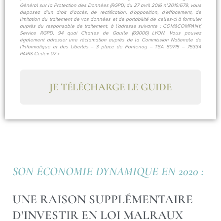
Général sur la Protection des Données (RGPD) du 27 avril 2016 n°2016/679, vous
disposez d’un droit d’accès, de rectification, d’opposition, d’effacement, de
limitation du traitement de vos données et de portabilité de celles-ci à formuler
auprès du responsable de traitement, à l’adresse suivante : COM&COMPANY,
Service RGPD, 94 quai Charles de Gaulle (69006) LYON. Vous pouvez
également adresser une réclamation auprès de la Commission Nationale de
l’Informatique et des Libertés – 3 place de Fontenoy – TSA 80715 – 75334
PARIS Cedex 07 »
JE TÉLÉCHARGE LE GUIDE
SON ÉCONOMIE DYNAMIQUE EN 2020 :
UNE RAISON SUPPLÉMENTAIRE
D’INVESTIR EN LOI MALRAUX