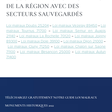
DE LA RÉGION AVEC DES
SECTEURS SAUVEGARDÉS
Loi malraux Doubs 25204
–
Loi malraux Vezelay 89450
–
Loi
malraux Tournus 71700
–
Loi malraux Semur en Auxois
21140
–
Loi malraux La Rochelle 70120
–
Loi malraux Joigny
89300
–
Loi malraux Dole 39100
–
Loi malraux Dijon 21000
–
Loi malraux Cluny 71250
–
Loi malraux Chalon sur Saone
71100
–
Loi malraux Besancon 25000
–
Loi malraux Autun
71400
TÉLÉCHARGEZ GRATUITEMENT NOTRE GUIDE LOI MALRAUX
MONUMENTS HISTORIQUES 2022