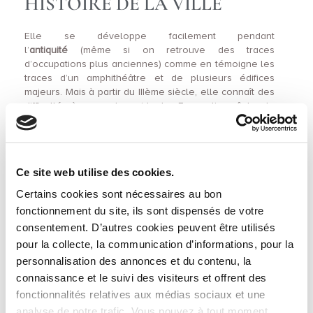
HISTOIRE DE LA VILLE
Elle se développe facilement pendant
l’
antiquité
(même si on retrouve des traces
d’occupations plus anciennes) comme en témoigne les
traces d’un amphithéâtre et de plusieurs édifices
majeurs. Mais à partir du IIIème siècle, elle connaît des
difficultés à cause des raids des Francs l’empêche de
se développer facilement et la dote de remparts. Et
vers le
Vème siècle
la ville se remet à prospérer
grâce à l’intervention de deux personnages illustres
que sont l’évêque Saint Amâtre et Saint Germain. Et la
Ce site web utilise des cookies.
ville devient importante grâce à la religion et possède
même près de dix églises et monastères en plus des
Certains cookies sont nécessaires au bon
oratoires. Ce qui est important même pour l’époque. Et
fonctionnement du site, ils sont dispensés de votre
c’est à partir du
XIVème siècle
qu’elle se rattache au
consentement. D’autres cookies peuvent être utilisés
royaume de France. Et c’est à partir de la renaissance
pour la collecte, la communication d’informations, pour la
que la ville s’est remise à prospérer notamment avec
l’imprimerie. Et au niveau architectural, on a de
personnalisation des annonces et du contenu, la
nombreux bâtiments majeurs qui voient le jour. Et cette
connaissance et le suivi des visiteurs et offrent des
croissance continua jusqu’à aujourd’hui pour avoir la
fonctionnalités relatives aux médias sociaux et une
ville que l’on connaît. Une histoire passionnante très
analyse de notre trafic. Vous pouvez à tout moment