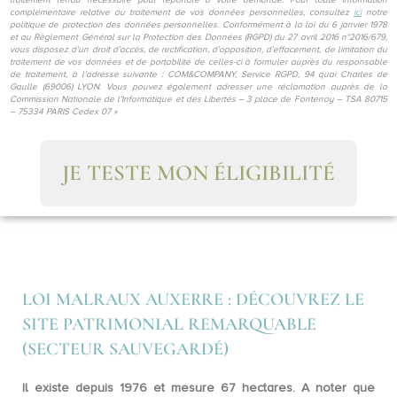
traitement rendu nécessaire pour répondre à votre demande. Pour toute information
complémentaire relative au traitement de vos données personnelles, consultez
ici
notre
politique de protection des données personnelles. Conformément à la loi du 6 janvier 1978
et au Règlement Général sur la Protection des Données (RGPD) du 27 avril 2016 n°2016/679,
vous disposez d’un droit d’accès, de rectification, d’opposition, d’effacement, de limitation du
traitement de vos données et de portabilité de celles-ci à formuler auprès du responsable
de traitement, à l’adresse suivante : COM&COMPANY, Service RGPD, 94 quai Charles de
Gaulle (69006) LYON. Vous pouvez également adresser une réclamation auprès de la
Commission Nationale de l’Informatique et des Libertés – 3 place de Fontenoy – TSA 80715
– 75334 PARIS Cedex 07 »
JE TESTE MON ÉLIGIBILITÉ
LOI MALRAUX AUXERRE : DÉCOUVREZ LE
SITE PATRIMONIAL REMARQUABLE
(SECTEUR SAUVEGARDÉ)
Il existe depuis 1976 et mesure
67 hectares
. A noter que