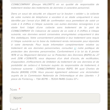
COM&COMPANY (Groupe VALORITY) en sa qualité de responsable de
traitement réalise des traitements de données à caractère personnel.
Dans un souci de sécurité, en cliquant sur le bouton « valider », la collecte
de votre numéro de téléphone a vocation à ce stade uniquement à vous
identifier par l’envoi d’un SMS de confirmation vous permettant de saisir un
code à 4 chiffres à l’étape suivante. Les autres données renseignées à ce
stade font l’objet d’une collecte sans traitement de la part de
COM&COMPANY. En l’absence de saisine de ce code à 4 chiffres à l’étape
suivante, vos données seront conservées anonymisées uniquement à des
fins statistiques. Votre consentement préalable à leur traitement sera requis
à l’étape suivante sur la base du traitement rendu nécessaire pour répondre
à votre demande. Pour toute information complémentaire relative au
traitement de vos données personnelles, consultez
ici
notre politique de
protection des données personnelles. Conformément à la loi du 6 janvier
1978 et au Règlement Général sur la Protection des Données (RGPD) du 27
avril 2016 n°2016/679, vous disposez d’un droit d’accès, de rectification,
d’opposition, d’effacement, de limitation du traitement de vos données et de
portabilité de celles-ci à formuler auprès du responsable de traitement, à
l’adresse suivante : COM&COMPANY, Service RGPD, 94 quai Charles de
Gaulle (69006) LYON. Vous pouvez également adresser une réclamation
auprès de la Commission Nationale de l’Informatique et des Libertés – 3
place de Fontenoy – TSA 80715 – 75334 PARIS Cedex 07 »
Nom
Email