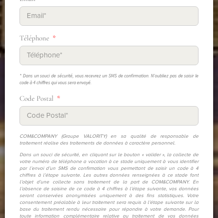
Téléphone
* Dans un souci de sécurité, vous recevrez un SMS de confirmation. N'oubliez pas de saisir le
code à 4 chiffres qui vous sera envoyé.
Code Postal
COM&COMPANY (Groupe VALORITY) en sa qualité de responsable de
traitement réalise des traitements de données à caractère personnel.
Dans un souci de sécurité, en cliquant sur le bouton « valider », la collecte de
votre numéro de téléphone a vocation à ce stade uniquement à vous identifier
par l’envoi d’un SMS de confirmation vous permettant de saisir un code à 4
chiffres à l’étape suivante. Les autres données renseignées à ce stade font
l’objet d’une collecte sans traitement de la part de COM&COMPANY. En
l’absence de saisine de ce code à 4 chiffres à l’étape suivante, vos données
seront conservées anonymisées uniquement à des fins statistiques. Votre
consentement préalable à leur traitement sera requis à l’étape suivante sur la
base du traitement rendu nécessaire pour répondre à votre demande. Pour
toute information complémentaire relative au traitement de vos données