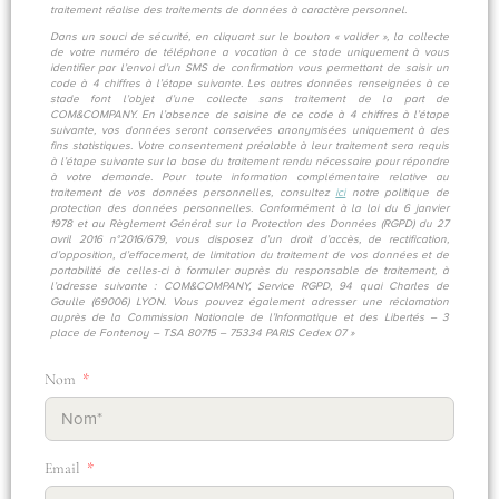
traitement réalise des traitements de données à caractère personnel.
Dans un souci de sécurité, en cliquant sur le bouton « valider », la collecte
de votre numéro de téléphone a vocation à ce stade uniquement à vous
identifier par l’envoi d’un SMS de confirmation vous permettant de saisir un
code à 4 chiffres à l’étape suivante. Les autres données renseignées à ce
stade font l’objet d’une collecte sans traitement de la part de
COM&COMPANY. En l’absence de saisine de ce code à 4 chiffres à l’étape
suivante, vos données seront conservées anonymisées uniquement à des
fins statistiques. Votre consentement préalable à leur traitement sera requis
à l’étape suivante sur la base du traitement rendu nécessaire pour répondre
à votre demande. Pour toute information complémentaire relative au
traitement de vos données personnelles, consultez
ici
notre politique de
protection des données personnelles. Conformément à la loi du 6 janvier
1978 et au Règlement Général sur la Protection des Données (RGPD) du 27
avril 2016 n°2016/679, vous disposez d’un droit d’accès, de rectification,
d’opposition, d’effacement, de limitation du traitement de vos données et de
portabilité de celles-ci à formuler auprès du responsable de traitement, à
l’adresse suivante : COM&COMPANY, Service RGPD, 94 quai Charles de
Gaulle (69006) LYON. Vous pouvez également adresser une réclamation
auprès de la Commission Nationale de l’Informatique et des Libertés – 3
place de Fontenoy – TSA 80715 – 75334 PARIS Cedex 07 »
Nom
Email