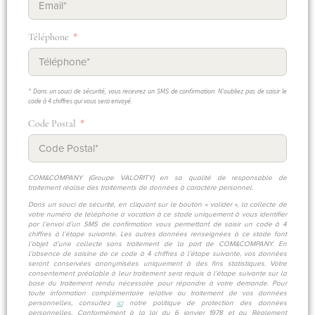
Téléphone
* Dans un souci de sécurité, vous recevrez un SMS de confirmation. N'oubliez pas de saisir le
code à 4 chiffres qui vous sera envoyé.
Code Postal
COM&COMPANY (Groupe VALORITY) en sa qualité de responsable de
traitement réalise des traitements de données à caractère personnel.
Dans un souci de sécurité, en cliquant sur le bouton « valider », la collecte de
votre numéro de téléphone a vocation à ce stade uniquement à vous identifier
par l’envoi d’un SMS de confirmation vous permettant de saisir un code à 4
chiffres à l’étape suivante. Les autres données renseignées à ce stade font
l’objet d’une collecte sans traitement de la part de COM&COMPANY. En
l’absence de saisine de ce code à 4 chiffres à l’étape suivante, vos données
seront conservées anonymisées uniquement à des fins statistiques. Votre
consentement préalable à leur traitement sera requis à l’étape suivante sur la
base du traitement rendu nécessaire pour répondre à votre demande. Pour
toute information complémentaire relative au traitement de vos données
personnelles, consultez
ici
notre politique de protection des données
personnelles. Conformément à la loi du 6 janvier 1978 et au Règlement