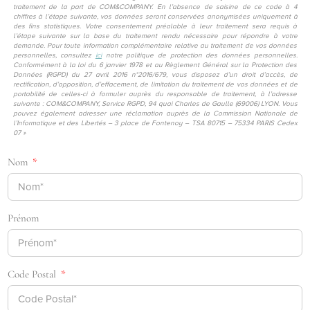
traitement de la part de COM&COMPANY. En l’absence de saisine de ce code à 4
chiffres à l’étape suivante, vos données seront conservées anonymisées uniquement à
des fins statistiques. Votre consentement préalable à leur traitement sera requis à
l’étape suivante sur la base du traitement rendu nécessaire pour répondre à votre
demande. Pour toute information complémentaire relative au traitement de vos données
personnelles, consultez
ici
notre politique de protection des données personnelles.
Conformément à la loi du 6 janvier 1978 et au Règlement Général sur la Protection des
Données (RGPD) du 27 avril 2016 n°2016/679, vous disposez d’un droit d’accès, de
rectification, d’opposition, d’effacement, de limitation du traitement de vos données et de
portabilité de celles-ci à formuler auprès du responsable de traitement, à l’adresse
suivante : COM&COMPANY, Service RGPD, 94 quai Charles de Gaulle (69006) LYON. Vous
pouvez également adresser une réclamation auprès de la Commission Nationale de
l’Informatique et des Libertés – 3 place de Fontenoy – TSA 80715 – 75334 PARIS Cedex
07 »
Nom
Prénom
Code Postal