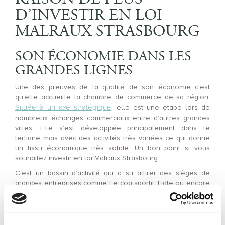
D’INVESTIR EN LOI
MALRAUX STRASBOURG
SON ÉCONOMIE DANS LES
GRANDES LIGNES
Une des preuves de la qualité de son économie c’est
qu’elle accueille la chambre de commerce de sa région.
Située à un axe stratégique
, elle est une étape lors de
nombreux échanges commerciaux entre d’autres grandes
villes. Elle s’est développée principalement dans le
tertiaire mais avec des activités très variées ce qui donne
un tissu économique très solide. Un bon point si vous
souhaitez investir en loi Malraux Strasbourg.
C’est un bassin d’activité qui a su attirer des sièges de
grandes entreprises comme Le coq sportif, Lidle ou encore
Puma. Et pour donner un ordre d’idée de la diversité, la
ville est à la pointe dans plusieurs domaines et notamment
dans le développement durable : eau, éco-matériaux,
énergie ainsi que la biotechnologie. Passons maintenant à