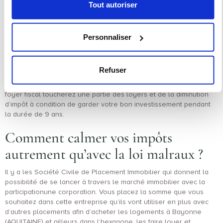
Tout autoriser
A savoir que cette plus-value est soumise aux impôts surtout dans
le cadre d’une solution de l’allègement d’impôt. Cette entreprise
qui va s’occuper de gérer votre investissement en indépendance
puis vous offrira une partie des profits compte tenu de votre
Personnaliser
somme investit.
Un autre point beaucoup trop abandonné est le point de plus-
value à Bayonne qui devient importante dans le cas de cet
Refuser
investissement. Il faudra devenir propriétaire des biens éligibles à
financement malraux, faire les modifications et à la suite votre
foyer fiscal toucherez une partie des loyers et de la diminution
d’impôt à condition de garder votre bon investissement pendant
la durée de 9 ans.
Comment calmer vos impôts
autrement qu’avec la loi malraux ?
Il y a les Société Civile de Placement Immobilier qui donnent la
possibilité de se lancer à travers le marché immobilier avec la
participationune corporation. Vous placez la somme que vous
souhaitez dans cette entreprise qu’ils vont utiliser en plus avec
d’autres placements afin d’acheter les logements à Bayonne
(AQUITAINE) et ailleurs dans l’hexagone, les faire louer et