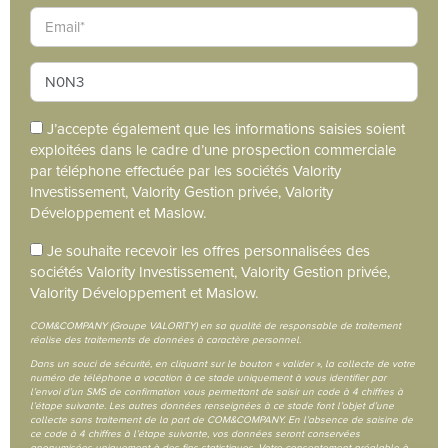
J’accepte également que les informations saisies soient
exploitées dans le cadre d’une prospection commerciale
par téléphone effectuée par les sociétés Valority
Investissement, Valority Gestion privée, Valority
Développement et Maslow.
Je souhaite recevoir les offres personnalisées des
sociétés Valority Investissement, Valority Gestion privée,
Valority Développement et Maslow.
COM&COMPANY (Groupe VALORITY) en sa qualité de responsable de traitement
réalise des traitements de données à caractère personnel.
Dans un souci de sécurité, en cliquant sur le bouton « valider », la collecte de votre
numéro de téléphone a vocation à ce stade uniquement à vous identifier par
l’envoi d’un SMS de confirmation vous permettant de saisir un code à 4 chiffres à
l’étape suivante. Les autres données renseignées à ce stade font l’objet d’une
collecte sans traitement de la part de COM&COMPANY. En l’absence de saisine de
ce code à 4 chiffres à l’étape suivante, vos données seront conservées